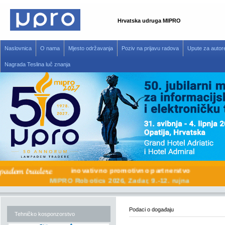
Hrvatska udruga MIPRO
Naslovnica
O nama
Mjesto održavanja
Poziv na prijavu radova
Upute za autor
Nagrada Teslina luč znanja
inovativno promotivno partnerstvo
MIPRO Robotics 2026, Zadar, 9.-12. rujna
Podaci o događaju
Tehničko kosponzorstvo