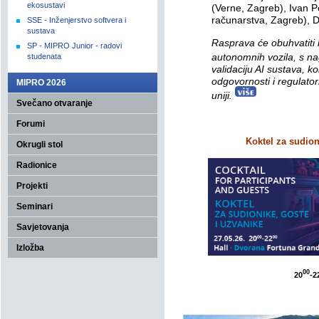
ekosustavi
(Verne, Zagreb), Ivan Pe
računarstva, Zagreb), D
SSE - Inženjerstvo softvera i
sustava
Rasprava će obuhvatiti 
SP - MIPRO Junior - radovi
autonomnih vozila, s na
studenata
validaciju AI sustava, k
odgovornosti i regulator
MIPRO 2026
uniji.
Svečano otvaranje
Forumi
Koktel za sudion
Okrugli stol
Radionice
Projekti
Seminari
Savjetovanja
Izložba
00
20
-2