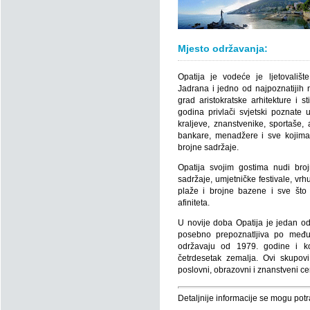
Mjesto održavanja:
Opatija je vodeće je ljetovalište
Jadrana i jedno od najpoznatijih 
grad aristokratske arhitekture i s
godina privlači svjetski poznate um
kraljeve, znanstvenike, sportaše, a
bankare, menadžere i sve kojima
brojne sadržaje.
Opatija svojim gostima nudi bro
sadržaje, umjetničke festivale, vr
plaže i brojne bazene i sve što 
afiniteta.
U novije doba Opatija je jedan o
posebno prepoznatljiva po međ
održavaju od 1979. godine i koj
četrdesetak zemalja. Ovi skupovi
poslovni, obrazovni i znanstveni c
Detaljnije informacije se mogu potr