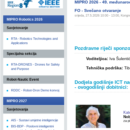
MIPRO 2026 - 49. međunaro
FO - Svečano otvaranje
srijeda, 27.5.2026 10:00 - 13:00, Kongr
MIPRO Robotics 2026
Savjetovanje
RTA - Robotics Technologies and
Applications
Pozdravne riječi sponzor
Specijalna sekcija
Voditeljica:
Iva Šulenti
RTA-DRONES - Drones for Safety
Tehnička podrška:
Tib
and Purpose
Robot-Nautic Event
Dodjela godišnje ICT na
- ovogodišnji dobitnici:
RDDC - Robot-Dron Demo konvoj
MIPRO 2027
Savjetovanja
Kat
Nob
AIS - Sustavi umjetne inteligencije
za p
BIS-BDP - Poslovni inteligentni