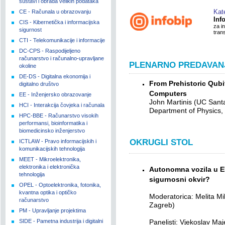
sustavi i obrada velikih podataka
Kat
CE - Računala u obrazovanju
Inf
CIS - Kibernetička i informacijska
za i
sigurnost
tran
CTI - Telekomunikacije i informacije
DC-CPS - Raspodijeljeno
računarstvo i računalno-upravljane
PLENARNO PREDAVAN
okoline
DE-DS - Digitalna ekonomija i
From Prehistoric Qub
digitalno društvo
Computers
EE - Inženjersko obrazovanje
John Martinis (UC Sant
HCI - Interakcija čovjeka i računala
Department of Physics,
HPC-BBE - Računarstvo visokih
performansi, bioinformatika i
biomedicinsko inženjerstvo
OKRUGLI STOL
ICTLAW - Pravo informacijskih i
komunikacijskih tehnologija
MEET - Mikroelektronika,
elektronika i elektronička
Autonomna vozila u EU
tehnologija
sigurnosni okvir?
OPEL - Optoelektronika, fotonika,
kvantna optika i optičko
Moderatorica: Melita Mi
računarstvo
Zagreb)
PM - Upravljanje projektima
SIDE - Pametna industrija i digitalni
Panelisti: Vjekoslav Ma