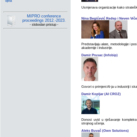
djela
Usmjerava organizacije kako strateški 
MIPRO conference
Nina Begićević Ređep i
Neven Vrče
proceedings 2012.-2023.
- slobodan pristup -
Predstavljaju alate, metodologije i p
akademije i industrije.
Damir Prusac (Infobip)
Govori o primjeni AI-ja u industriji i 
Damir Kopljar (AI CROZ)
Donosi uvid u rješavanje kompleksn
strojnog učenja.
Aleks Buvač (Own Solutions)