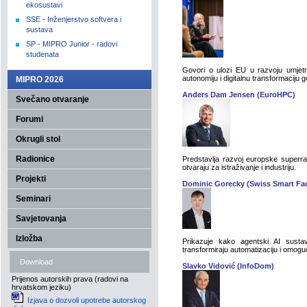
ekosustavi
SSE - Inženjerstvo softvera i
sustava
SP - MIPRO Junior - radovi
studenata
Govori o ulozi EU u razvoju umjetne
autonomiju i digitalnu transformaciju 
MIPRO 2026
Anders Dam Jensen (EuroHPC)
Svečano otvaranje
Forumi
Okrugli stol
Radionice
Predstavlja razvoj europske superra
otvaraju za istraživanje i industriju.
Projekti
Dominic Gorecky (Swiss Smart Fac
Seminari
Savjetovanja
Izložba
Prikazuje kako agentski AI sustavi,
transformiraju automatizaciju i omoguć
Download
Slavko Vidović (InfoDom)
Prijenos autorskih prava (radovi na
hrvatskom jeziku)
Izjava o dozvoli upotrebe autorskog