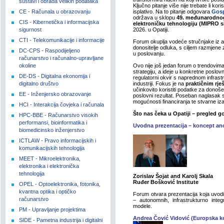
sustavi i obrada velikih podataka
Ključno pitanje više nije trebate li kori
CE - Računala u obrazovanju
isplativo. Na to pitanje odgovara
Gosp
održava u sklopu
49. međunarodnog 
CIS - Kibernetička i informacijska
elektroničku tehnologiju (MIPRO 
sigurnost
2026. u Opatiji.
CTI - Telekomunikacije i informacije
Forum okuplja vodeće stručnjake iz ak
donositelje odluka, s ciljem razmjene 
DC-CPS - Raspodijeljeno
u poslovanju.
računarstvo i računalno-upravljane
okoline
Ovo nije još jedan forum o trendovima
strategiju, a ideje u konkretne poslov
DE-DS - Digitalna ekonomija i
regulatorni okvir s naprednom infras
digitalno društvo
industriji. Fokus je na
praktičnim rje
učinkovito koristiti podatke za donošen
EE - Inženjersko obrazovanje
poslovni rezultat. Poseban naglasak st
mogućnosti financiranja te stvarne i
HCI - Interakcija čovjeka i računala
Što nas čeka u Opatiji – pregled g
HPC-BBE - Računarstvo visokih
performansi, bioinformatika i
Uvodna prezentacija – koncept ano
biomedicinsko inženjerstvo
ICTLAW - Pravo informacijskih i
komunikacijskih tehnologija
MEET - Mikroelektronika,
elektronika i elektronička
tehnologija
Zo
r
i
slav Šojat and Karolj Skala
Ruđer Bošković Institute
OPEL - Optoelektronika, fotonika,
kvantna optika i optičko
Forum otvara prezentacija koja uvod
računarstvo
– autonomnih, infrastrukturno integ
modele.
PM - Upravljanje projektima
Andrea Čović Vidović (Europska k
SIDE - Pametna industrija i digitalni