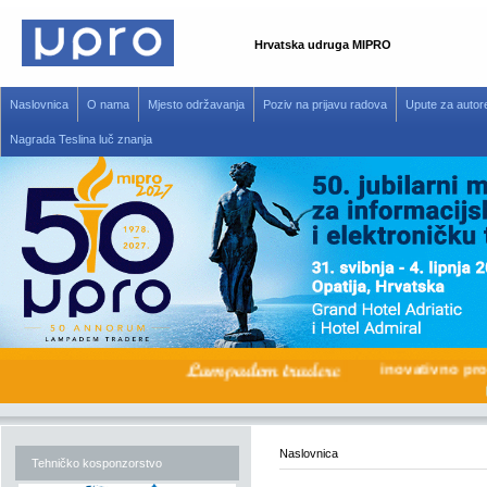
Hrvatska udruga MIPRO
Naslovnica
O nama
Mjesto održavanja
Poziv na prijavu radova
Upute za autor
Nagrada Teslina luč znanja
inovativno 
Naslovnica
Tehničko kosponzorstvo