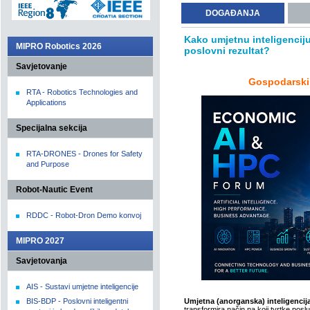
DOGAĐANJA
Kako umjetnu inteligenciju p
MIPRO Robotics 2026
poslovni rezultat?
Savjetovanje
Gospodarski 
RTA - Robotics Technologies and
Applications
Specijalna sekcija
RTA-DRONES - Drones for Safety
and Purpose
Robot-Nautic Event
RDDC - Robot-Dron Demo konvoj
MIPRO 2027
Savjetovanja
AIS - Sustavi umjetne inteligencije
BIS-BDP - Poslovni inteligentni
Umjetna (anorganska) inteligencija
transformira način na koji tvrtke pos