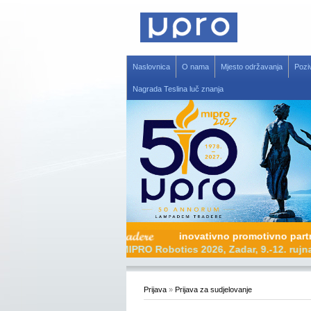
Naslovnica
O nama
Mjesto održavanja
Pozi
Nagrada Teslina luč znanja
inovativno promotivno pa
MIPRO Robotics 2026, Zadar, 9.-12. r
Prijava
»
Prijava za sudjelovanje