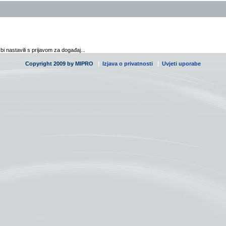
 nastavili s prijavom za događaj...
Copyright 2009 by MIPRO
|
Izjava o privatnosti
|
Uvjeti uporabe