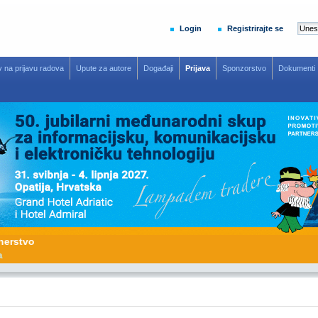
Login
Registrirajte se
v na prijavu radova
Upute za autore
Događaji
Prijava
Sponzorstvo
Dokumenti
rtnerstvo
ujna