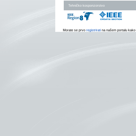
Tehničko kosponzorstvo
Morate se prvo
registrirati
na našem portalu kako bi