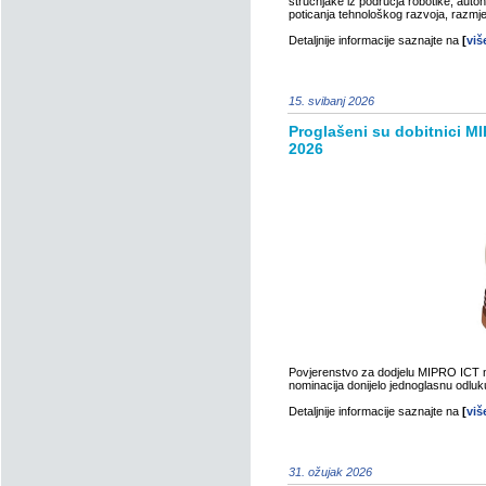
stručnjake iz područja robotike, auton
poticanja tehnološkog razvoja, razmjen
Detaljnije informacije saznajte na
[
viš
15. svibanj 2026
Proglašeni su dobitnici M
2026
Povjerenstvo za dodjelu MIPRO ICT nag
nominacija donijelo jednoglasnu odluk
Detaljnije informacije saznajte na
[
viš
31. ožujak 2026