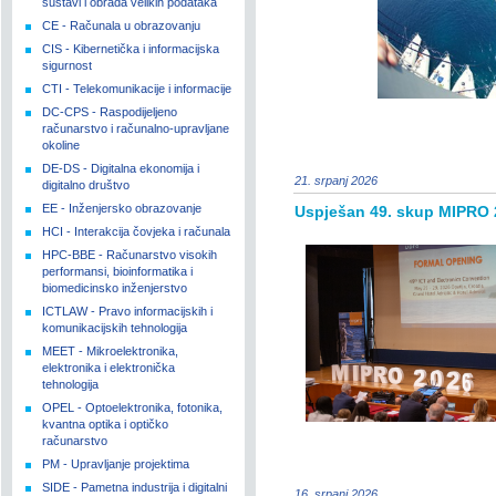
sustavi i obrada velikih podataka
CE - Računala u obrazovanju
CIS - Kibernetička i informacijska
sigurnost
CTI - Telekomunikacije i informacije
DC-CPS - Raspodijeljeno
računarstvo i računalno-upravljane
okoline
DE-DS - Digitalna ekonomija i
21. srpanj 2026
digitalno društvo
EE - Inženjersko obrazovanje
Uspješan 49. skup MIPRO 
HCI - Interakcija čovjeka i računala
HPC-BBE - Računarstvo visokih
performansi, bioinformatika i
biomedicinsko inženjerstvo
ICTLAW - Pravo informacijskih i
komunikacijskih tehnologija
MEET - Mikroelektronika,
elektronika i elektronička
tehnologija
OPEL - Optoelektronika, fotonika,
kvantna optika i optičko
računarstvo
PM - Upravljanje projektima
SIDE - Pametna industrija i digitalni
16. srpanj 2026