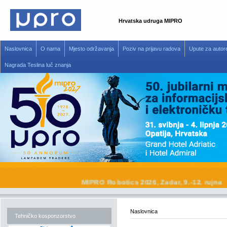
Hrvatska udruga MIPRO
Naslovnica
O nama
Mjesto održavanja
Poziv na prijavu radova
Upute za autor
Nagrada Teslina luč znanja
MIPRO Robotics 2026, Zadar, 9.-12. r
Naslovnica
Tehničko kosponzorstvo