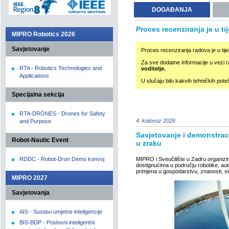
DOGAĐANJA
Proces recenziranja je u ti
MIPRO Robotics 2026
Savjetovanje
Proces recenziranja radova je u tije
Za sve dodatne informacije u vezi ra
RTA - Robotics Technologies and
voditelje.
Applications
U slučaju bilo kakvih tehničkih po
Specijalna sekcija
RTA-DRONES - Drones for Safety
4. kolovoz 2026
and Purpose
Savjetovanje i demonstrac
Robot-Nautic Event
u zraku
RDDC - Robot-Dron Demo konvoj
MIPRO i Sveučilište u Zadru organizi
dostignućima u području robotike, auto
primjena u gospodarstvu, znanosti, sigu
MIPRO 2027
Savjetovanja
AIS - Sustavi umjetne inteligencije
BIS-BDP - Poslovni inteligentni