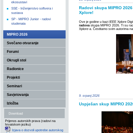
ekosustavi
Radovi skupa MIPRO 2026 o
SSE - Inženjerstvo softvera i
Xplore!
sustava
SP - MIPRO Junior - radovi
Ove je godine u bazi IEEE Xplore Digi
studenata
radova
skupa MIPRO 2026. Ti su radovi i
Xplore-a. Čestitamo svim autorima na 
MIPRO 2026
Svečano otvaranje
Forumi
Okrugli stol
Radionice
Projekti
Seminari
Savjetovanja
9. srpanj 2026
Izložba
Uspješan skup MIPRO 202
Download
Prijenos autorskih prava (radovi na
hrvatskom jeziku)
Izjava o dozvoli upotrebe autorskog