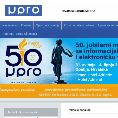
Hrvatska udruga MIPRO
Naslovnica
O nama
Mjesto održavanja
Poziv na prijavu radova
Upute za autor
Nagrada Teslina luč znanja
inovativno promotivno partnerstvo
MIPRO Robotics 2026, Zadar, 9.-12. rujna
Podaci o događaju
Tehničko kosponzorstvo