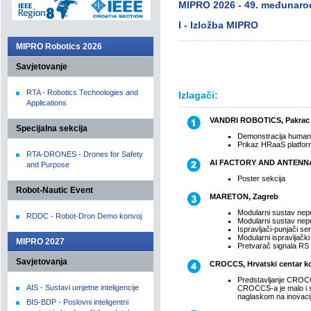
MIPRO 2026 - 49. međunaro
I - Izložba MIPRO
MIPRO Robotics 2026
Savjetovanje
RTA - Robotics Technologies and
Izlagači:
Applications
VANDRI ROBOTICS, Pakrac
Specijalna sekcija
Demonstracija human
Prikaz HRaaS platfo
RTA-DRONES - Drones for Safety
AI FACTORY AND ANTEN
and Purpose
Poster sekcija
Robot-Nautic Event
MARETON, Zagreb
Modularni sustav nep
RDDC - Robot-Dron Demo konvoj
Modularni sustav nep
Ispravljači-punjači se
Modularni ispravljačk
MIPRO 2027
Pretvarač signala RS
Savjetovanja
CROCCS, Hrvatski centar k
Predstavljanje CROCC
AIS - Sustavi umjetne inteligencije
CROCCS-a je malo i s
naglaskom na inovacij
BIS-BDP - Poslovni inteligentni