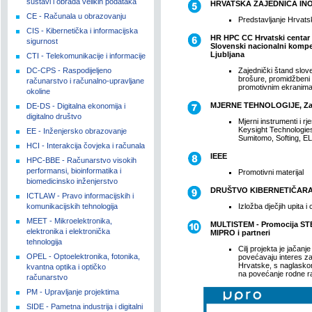
sustavi i obrada velikih podataka
HRVATSKA ZAJEDNICA INO
CE - Računala u obrazovanju
Predstavljanje Hrvats
CIS - Kibernetička i informacijska
HR HPC CC Hrvatski centar
sigurnost
Slovenski nacionalni kompet
Ljubljana
CTI - Telekomunikacije i informacije
DC-CPS - Raspodijeljeno
Zajednički štand slov
brošure, promidžbeni m
računarstvo i računalno-upravljane
promotivnim ekranima
okoline
MJERNE TEHNOLOGIJE, Za
DE-DS - Digitalna ekonomija i
digitalno društvo
Mjerni instrumenti i r
Keysight Technologi
EE - Inženjersko obrazovanje
Sumitomo, Softing, 
HCI - Interakcija čovjeka i računala
IEEE
HPC-BBE - Računarstvo visokih
performansi, bioinformatika i
Promotivni materijal
biomedicinsko inženjerstvo
DRUŠTVO KIBERNETIČARA
ICTLAW - Pravo informacijskih i
komunikacijskih tehnologija
Izložba dječjih upita i
MEET - Mikroelektronika,
MULTISTEM - Promocija STE
elektronika i elektronička
MIPRO i partneri
tehnologija
Cilj projekta je jačan
OPEL - Optoelektronika, fotonika,
povećavaju interes z
Hrvatske, s naglaskom
kvantna optika i optičko
na povećanje rodne r
računarstvo
PM - Upravljanje projektima
SIDE - Pametna industrija i digitalni