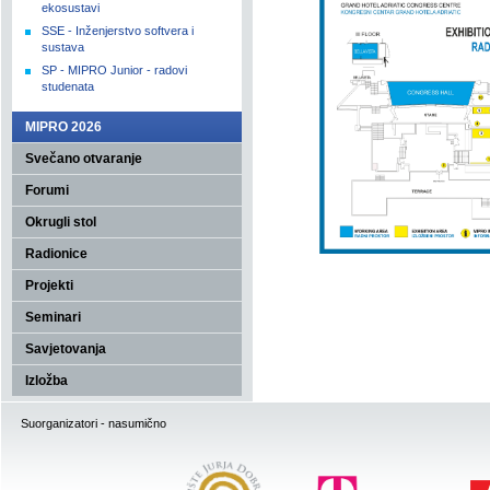
ekosustavi
SSE - Inženjerstvo softvera i
sustava
SP - MIPRO Junior - radovi
studenata
MIPRO 2026
Svečano otvaranje
Forumi
Okrugli stol
Radionice
Projekti
Seminari
Savjetovanja
Izložba
Suorganizatori - nasumično