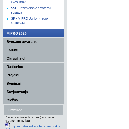
ekosustavi
SSE - Inženjerstvo softvera i
sustava
SP - MIPRO Junior - radovi
studenata
MIPRO 2026
Svečano otvaranje
Forumi
Okrugli stol
Radionice
Projekti
Seminari
Savjetovanja
Izložba
Download
Prijenos autorskih prava (radovi na
hrvatskom jeziku)
Izjava o dozvoli upotrebe autorskog