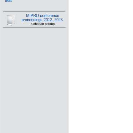
djela
MIPRO conference
proceedings 2012.-2023.
- slobodan pristup -