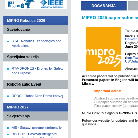
DOGAĐANJA
MIPRO 2025 paper submiss
MIPRO Robotics 2026
Savjetovanje
Take a c
papers a
Conven
RTA - Robotics Technologies and
Region 8,
Applications
June 20
Papers c
Specijalna sekcija
(
http://
US/Defa
RTA-DRONES - Drones for Safety
Abstract
and Purpose
Accepted papers will be published in
Presented papers in English will be
Library.
Robot-Nautic Event
Important dates:
RDDC - Robot-Dron Demo konvoj
Abstract submission deadlin
Full paper submission deadli
Final paper review (acceptanc
MIPRO 2027
MIPRO 2025’s slogan is
DRIVING T
Savjetovanja
Follow our website for updates and fee
questions.
AIS - Sustavi umjetne inteligencije
BIS-BDP - Poslovni inteligentni