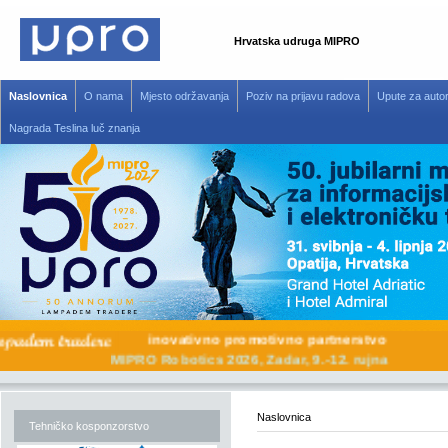
Hrvatska udruga MIPRO
Naslovnica
O nama
Mjesto održavanja
Poziv na prijavu radova
Upute za auto
Nagrada Teslina luč znanja
inovativno promotivno partnerstvo
MIPRO Robotics 2026, Zadar, 9.-12. rujna
Naslovnica
Tehničko kosponzorstvo