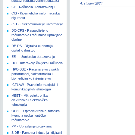
sustavi i obrada velikih podataka
4. studeni 2024
CE - Računala u obrazovanju
CIS - Kibernetička i informacijska
sigurnost
CTI - Telekomunikacije i informacije
DC-CPS - Raspodijeljeno
računarstvo i računalno-upravljane
okoline
DE-DS - Digitalna ekonomija i
digitalno društvo
EE - Inženjersko obrazovanje
HCI - Interakcija čovjeka i računala
HPC-BBE - Računarstvo visokih
performansi, bioinformatika i
biomedicinsko inženjerstvo
ICTLAW - Pravo informacijskih i
komunikacijskih tehnologija
MEET - Mikroelektronika,
elektronika i elektronička
tehnologija
OPEL - Optoelektronika, fotonika,
kvantna optika i optičko
računarstvo
PM - Upravljanje projektima
SIDE - Pametna industrija i digitalni