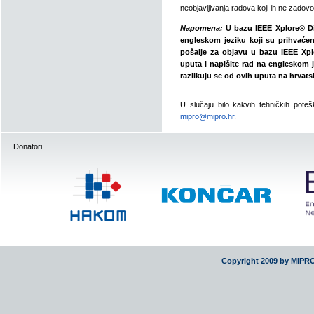
neobjavljivanja radova koji ih ne zadovo
Napomena:
U bazu IEEE Xplore® Dig
engleskom jeziku koji su prihvaćen
pošalje za objavu u bazu IEEE Xplor
uputa i napišite rad na engleskom 
razlikuju se od ovih uputa na hrvats
U slučaju bilo kakvih tehničkih potešk
mipro@mipro.hr
.
Donatori
Copyright 2009 by MIPR