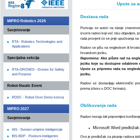
Upute za a
Dostava rada
MIPRO Robotics 2026
Pozivaju se autori na slanje znanstve
Savjetovanje
izvorni radovi koji već nisu objavljeni, p
rada provjerit će se prije upućivanja na 
RTA - Robotics Technologies and
Applications
Radovi se pišu na engleskom ili hrvats
hrvatskom jeziku.
Specijalna sekcija
Napomena:
Ako pišete rad na engl
jeziku koje su dostupne odabirom 
Upute za pripremu rada na englesk
RTA-DRONES - Drones for Safety
and Purpose
jeziku.
Radovi se dostavljaju elektronički 
Robot-Nautic Event
prema izboru u DOC formatu).
RDDC - Robot-Dron Demo konvoj
Oblikovanje rada
MIPRO 2027
Radovi moraju biti pripremljeni korišt
Savjetovanja
Microsoft Word predložak
AIS - Sustavi umjetne inteligencije
BIS-BDP - Poslovni inteligentni
Ovo je predložak za pisanje radova isk