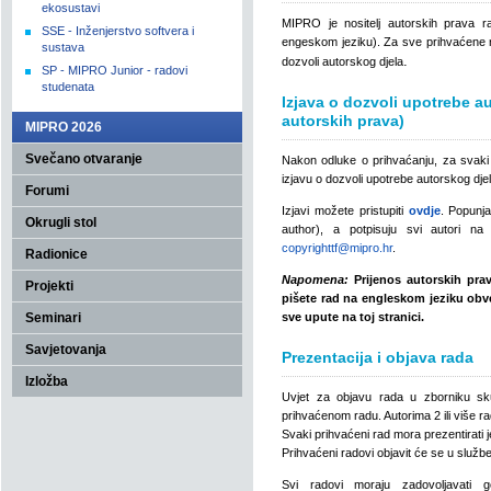
ekosustavi
MIPRO je nositelj autorskih prava 
SSE - Inženjerstvo softvera i
engeskom jeziku). Za sve prihvaćene r
sustava
.
dozvoli autorskog djela
SP - MIPRO Junior - radovi
studenata
Izjava o dozvoli upotrebe a
autorskih prava)
MIPRO 2026
Svečano otvaranje
Nakon odluke o prihvaćanju, za svaki j
izjavu o dozvoli upotrebe autorskog djel
Forumi
Izjavi možete pristupiti
ovdje
. Popunja
Okrugli stol
author), a potpisuju svi autori na
copyrighttf@mipro.hr
.
Radionice
Napomena:
Prijenos autorskih prav
Projekti
pišete rad na engleskom jeziku obve
Seminari
sve upute na toj stranici.
Savjetovanja
Prezentacija i objava rada
Izložba
Uvjet za objavu rada u zborniku sk
prihvaćenom radu. Autorima 2 ili više r
Svaki prihvaćeni rad mora prezentirati 
Prihvaćeni radovi objavit će se u slu
Svi radovi moraju zadovoljavati