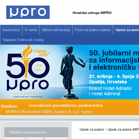
Hrvatska udruga MIPRO
Naslovnica
O nama
Mjesto održavanja
Poziv na prijavu radova
Upute za auto
Nagrada Teslina luč znanja
inovativno promotivno partnerstvo
MIPRO Robotics 2026, Zadar, 9.-12. rujna
Upute za autore
»
Upute za autore MI
Tehničko kosponzorstvo