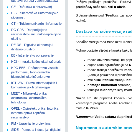
sustavi i obrada velikih podataka
Pažljivo pročitajte predložak.
Radovi
CE - Računala u obrazovanju
predloška, neće se uzeti u obzir.
CIS - Kibernetička i informacijska
S desne strane pod "Predlošci za rado
sigurnost
jeziku).
CTI - Telekomunikacije i informacije
DC-CPS - Raspodijeljeno
Dostava konačne verzije ra
računarstvo i računalno-upravljane
okoline
Konačna verzija rada treba uzeti u obzi
DE-DS - Digitalna ekonomija i
digitalno društvo
Molimo poštujte sljedeće korake kako bi
EE - Inženjersko obrazovanje
radovi obvezno moraju biti pri
HCI - Interakcija čovjeka i računala
duljina rada ograničena je na
6
HPC-BBE - Računarstvo visokih
radovi trebaju sadržavati
imena
performansi, bioinformatika i
(kako je prikazano u predlošku
biomedicinsko inženjerstvo
sve
slike i tablice trebaju biti
ICTLAW - Pravo informacijskih i
nemojte numerirati stranice
,
komunikacijskih tehnologija
temeljito
lektorirajte
svoj izvor
MEET - Mikroelektronika,
elektronika i elektronička
Nakon što ste pripremili konačnu ve
tehnologija
korištenjem programa Adobe Acrobat Dis
CutePDF Writer).
OPEL - Optoelektronika, fotonika,
kvantna optika i optičko
Napomena:
Vodite računa da pri kre
računarstvo
PM - Upravljanje projektima
Napomena o autorskim pra
SIDE - Pametna industrija i digitalni